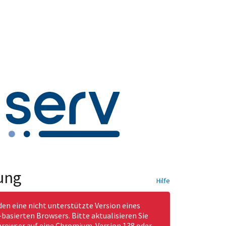
ung
Hilfe
den eine nicht unterstützte Version eines
asierten Browsers. Bitte aktualisieren Sie
rowser auf eine Chromium-Version 138 oder