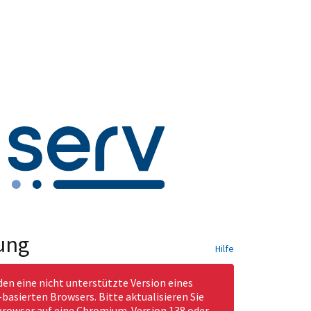
ung
Hilfe
den eine nicht unterstützte Version eines
asierten Browsers. Bitte aktualisieren Sie
rowser auf eine Chromium-Version 138 oder